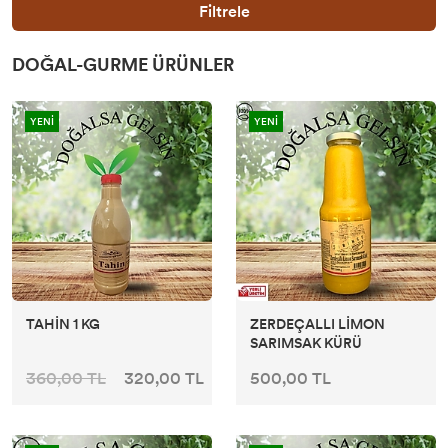
Filtrele
DOĞAL-GURME ÜRÜNLER
YENİ
YENİ
TAHİN 1 KG
ZERDEÇALLI LİMON
SARIMSAK KÜRÜ
360,00 TL
320,00 TL
500,00 TL