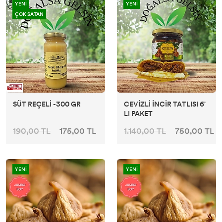
YENİ
YENİ
ÇOK SATAN
SÜT REÇELİ -300 GR
CEVİZLİ İNCİR TATLISI 6'
LI PAKET
190,00 TL
175,00 TL
1.140,00 TL
750,00 TL
YENİ
YENİ