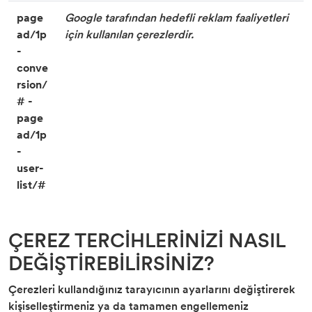
page
Google tarafından hedefli reklam faaliyetleri
ad/1p
için kullanılan çerezlerdir.
-
conve
rsion/
# -
page
ad/1p
-
user-
list/#
ÇEREZ TERCİHLERİNİZİ NASIL
DEĞİŞTİREBİLİRSİNİZ?
Çerezleri kullandığınız tarayıcının ayarlarını değiştirerek
kişiselleştirmeniz ya da tamamen engellemeniz