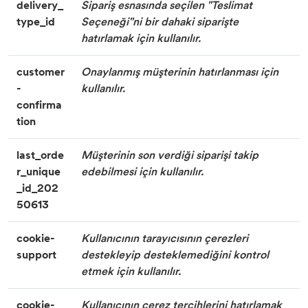
delivery_
Sipariş esnasında seçilen "Teslimat
type_id
Seçeneği"ni bir dahaki siparişte
hatırlamak için kullanılır.
customer
Onaylanmış müşterinin hatırlanması için
-
kullanılır.
confirma
tion
last_orde
Müşterinin son verdiği siparişi takip
r_unique
edebilmesi için kullanılır.
_id_202
50613
cookie-
Kullanıcının tarayıcısının çerezleri
support
destekleyip desteklemediğini kontrol
etmek için kullanılır.
cookie-
Kullanıcının çerez tercihlerini hatırlamak