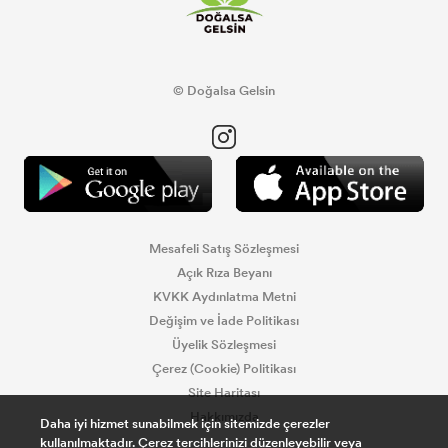
© Doğalsa Gelsin
Mesafeli Satış Sözleşmesi
Açık Rıza Beyanı
KVKK Aydınlatma Metni
Değişim ve İade Politikası
Üyelik Sözleşmesi
Çerez (Cookie) Politikası
Site Haritası
Hakkımızda
Daha iyi hizmet sunabilmek için sitemizde çerezler
kullanılmaktadır. Çerez tercihlerinizi düzenleyebilir veya