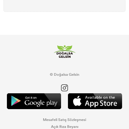
© Doğalsa Gelsin
Mesafeli Satış Sözleşmesi
Açık Rıza Beyanı