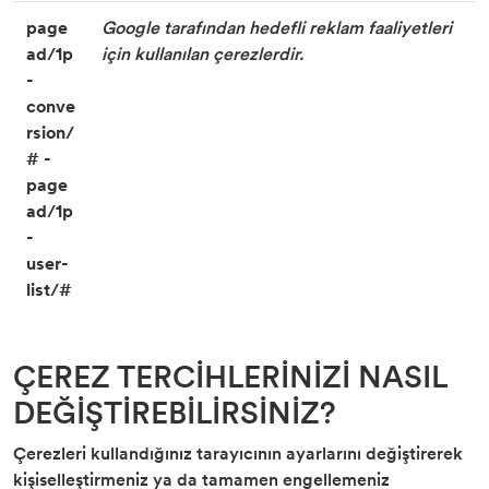
page
Google tarafından hedefli reklam faaliyetleri
ad/1p
için kullanılan çerezlerdir.
-
conve
rsion/
# -
page
ad/1p
-
user-
list/#
ÇEREZ TERCİHLERİNİZİ NASIL
DEĞİŞTİREBİLİRSİNİZ?
Çerezleri kullandığınız tarayıcının ayarlarını değiştirerek
kişiselleştirmeniz ya da tamamen engellemeniz