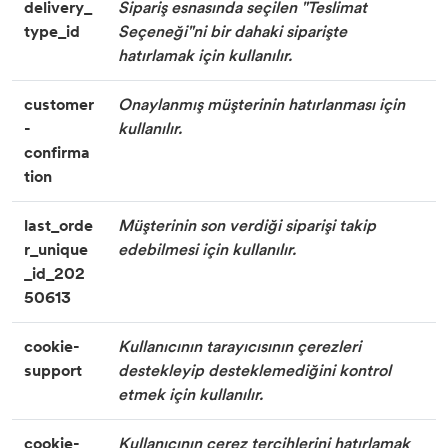
delivery_
Sipariş esnasında seçilen "Teslimat
type_id
Seçeneği"ni bir dahaki siparişte
hatırlamak için kullanılır.
customer
Onaylanmış müşterinin hatırlanması için
-
kullanılır.
confirma
tion
last_orde
Müşterinin son verdiği siparişi takip
r_unique
edebilmesi için kullanılır.
_id_202
50613
cookie-
Kullanıcının tarayıcısının çerezleri
support
destekleyip desteklemediğini kontrol
etmek için kullanılır.
cookie-
Kullanıcının çerez tercihlerini hatırlamak