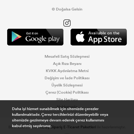
© Doğalsa Gelsin
Mesafeli Satış Sözleşmesi
Açık Rıza Beyanı
KVKK Aydınlatma Metni
Değişim ve İade Politikası
Üyelik Sözleşmesi
Çerez (Cookie) Politikası
Site Haritası
Hakkımızda
Daha iyi hizmet sunabilmek için sitemizde çerezler
kullanılmaktadır. Çerez tercihlerinizi düzenleyebilir veya
sitemizde gezinmeye devam ederek çerez kullanımını
kabul etmiş sayılırsınız.
Bu e-ticaret sitesi
Kolay Sipariş E-Ticaret Paketleri
ile hazırlanmıştır.