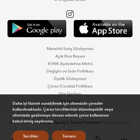
Mesafeli Satış Sözleşmesi
Açık Rıza Beyanı
KVKK Aydınlatma Metni
Değişim ve İade Politikası
Üyelik Sözleşmesi
Çerez (Cookie) Politikası
Site Haritası
Hakkımızda
Daha iyi hizmet sunabilmek için sitemizde çerezler
kullanılmaktadır. Çerez tercihlerinizi düzenleyebilir veya
sitemizde gezinmeye devam ederek çerez kullanımını
kabul etmiş sayılırsınız.
Bu e-ticaret sitesi
Kolay Sipariş E-Ticaret Paketleri
ile hazırlanmıştır.
0
Tercihler
Tamam