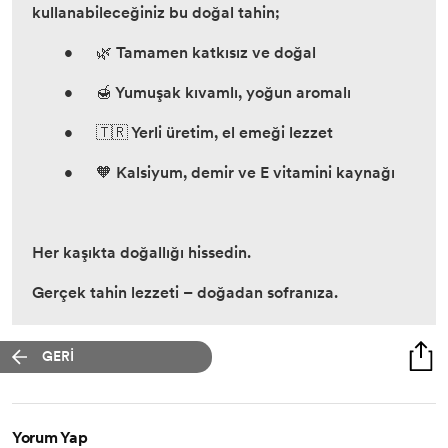
kullanabileceğiniz bu doğal tahin;
•
🌿 Tamamen katkısız ve doğal
•
🍯 Yumuşak kıvamlı, yoğun aromalı
•
🇹🇷 Yerli üretim, el emeği lezzet
•
🧡 Kalsiyum, demir ve E vitamini kaynağı
Her kaşıkta doğallığı hissedin.
Gerçek tahin lezzeti – doğadan sofranıza.
GERİ
Yorum Yap