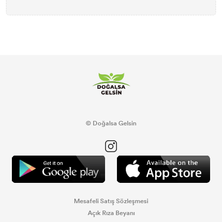
© Doğalsa Gelsin
Mesafeli Satış Sözleşmesi
Açık Rıza Beyanı