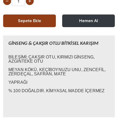
Sepete Ekle
Hemen Al
GİNSENG & ÇAKŞIR OTLU BİTKİSEL KARIŞIM
BİLEŞİMİ; ÇAKŞIR OTU, KIRMIZI GİNSENG,
AZGINTEKE OTU
MEYAN KÖKÜ, KEÇİBOYNUZU UNU, ZENCEFİL,
ZERDEÇAL, SAFRAN, MATE
YAPRAĞI
% 100 DOĞALDIR. KİMYASAL MADDE İÇERMEZ