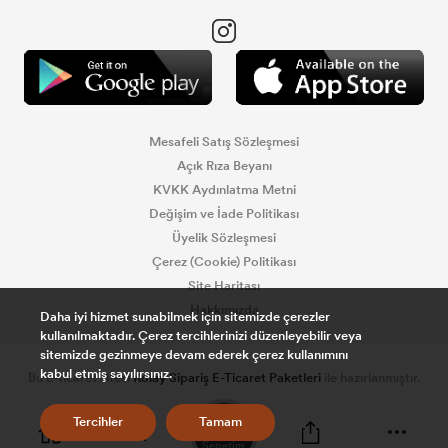
Mesafeli Satış Sözleşmesi
Açık Rıza Beyanı
KVKK Aydınlatma Metni
Değişim ve İade Politikası
Üyelik Sözleşmesi
Çerez (Cookie) Politikası
Site Haritası
Hakkımızda
Daha iyi hizmet sunabilmek için sitemizde çerezler
kullanılmaktadır. Çerez tercihlerinizi düzenleyebilir veya
sitemizde gezinmeye devam ederek çerez kullanımını
kabul etmiş sayılırsınız.
Bu e-ticaret sitesi
Kolay Sipariş E-Ticaret Paketleri
ile hazırlanmıştır.
0
Tercihler
Tamam
Sepetim